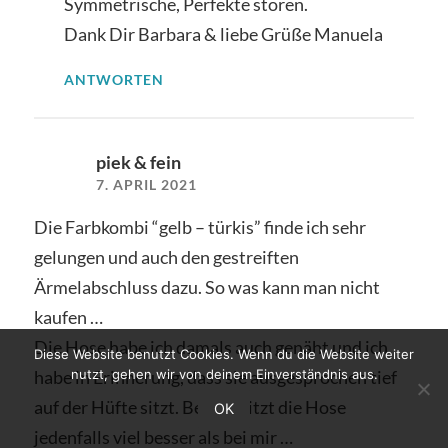
Symmetrische, Perfekte stören.
Dank Dir Barbara & liebe Grüße Manuela
ANTWORTEN
piek & fein
7. APRIL 2021
Die Farbkombi “gelb – türkis” finde ich sehr
gelungen und auch den gestreiften
Ärmelabschluss dazu. So was kann man nicht
kaufen …
Die Hose habe ich damals auch genäht und ich
Diese Website benutzt Cookies. Wenn du die Website weiter
habe in Erinnerung, dass sie ausgesprochen tief
nutzt, gehen wir von deinem Einverständnis aus.
auf der Hüfte sitzt. Bei Dir sitzt die Hose
OK
jedenfalls viel besser als bei mir …