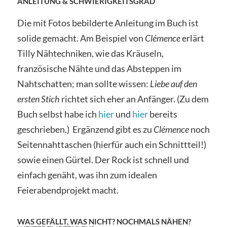
ANLEITUNG & SCHWIERIGKEITSGRAD
Die mit Fotos bebilderte Anleitung im Buch ist
solide gemacht. Am Beispiel von
Clémence
erlärt
Tilly Nähtechniken, wie das Kräuseln,
französische Nähte und das Absteppen im
Nahtschatten; man sollte wissen:
Liebe auf den
ersten Stich
richtet sich eher an Anfänger. (Zu dem
Buch selbst habe ich
hier
und
hier
bereits
geschrieben.) Ergänzend gibt es zu
Clémence
noch
Seitennahttaschen (hierfür auch ein Schnittteil!)
sowie einen Gürtel. Der Rock ist schnell und
einfach genäht, was ihn zum idealen
Feierabendprojekt macht.
WAS GEFÄLLT, WAS NICHT? NOCHMALS NÄHEN?