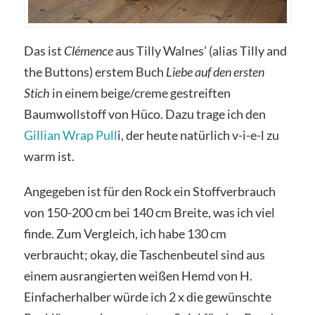
Das ist
Clémence
aus Tilly Walnes’ (alias Tilly and
the Buttons) erstem Buch
Liebe auf den ersten
Stich
in einem beige/creme gestreiften
Baumwollstoff von Hüco. Dazu trage ich den
Gillian Wrap Pull
i, der heute natürlich v-i-e-l zu
warm ist.
Angegeben ist für den Rock ein Stoffverbrauch
von 150-200 cm bei 140 cm Breite, was ich viel
finde. Zum Vergleich, ich habe 130 cm
verbraucht; okay, die Taschenbeutel sind aus
einem ausrangierten weißen Hemd von H.
Einfacherhalber würde ich 2 x die gewünschte