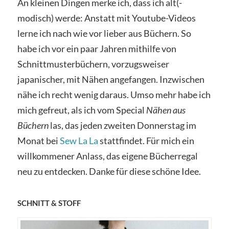
An kleinen Dingen merke ich, dass ich alt(-
modisch) werde: Anstatt mit Youtube-Videos
lerne ich nach wie vor lieber aus Büchern.
So
habe ich vor ein paar Jahren mithilfe von
Schnittmusterbüchern, vorzugsweiser
japanischer, mit Nähen angefangen. Inzwischen
nähe ich recht wenig daraus. Umso mehr habe ich
mich gefreut, als ich vom Special
Nähen aus
Büchern
las, das jeden zweiten Donnerstag im
Monat bei
Sew La La
stattfindet. Für mich ein
willkommener Anlass, das eigene Bücherregal
neu zu entdecken. Danke für diese schöne Idee.
SCHNITT & STOFF