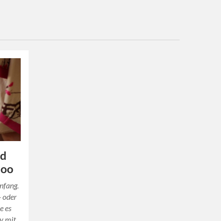
id
doo
Anfang.
- oder
e es
y mit