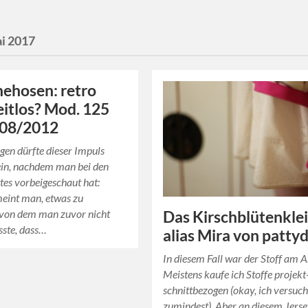
i 2017
ehosen: retro
eitlos? Mod. 125
 08/2012
gen dürfte dieser Impuls
ein, nachdem man bei den
es vorbeigeschaut hat:
meint man, etwas zu
 von dem man zuvor nicht
Das Kirschblütenkle
sste, dass…
alias Mira von patty
In diesem Fall war der Stoff am 
Meistens kaufe ich Stoffe projekt
schnittbezogen (okay, ich versuch
zumindest). Aber an diesem Jerse