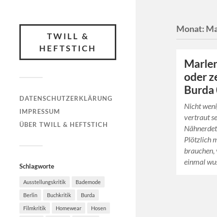
Monat:
Ma
TWILL &
HEFTSTICH
Marlen
oder z
Burda
DATENSCHUTZERKLÄRUNG
Nicht weni
IMPRESSUM
vertraut s
ÜBER TWILL & HEFTSTICH
Nähnerdett
Plötzlich 
brauchen,
einmal wu
Schlagworte
Ausstellungskritik
Bademode
Berlin
Buchkritik
Burda
Filmkritik
Homewear
Hosen