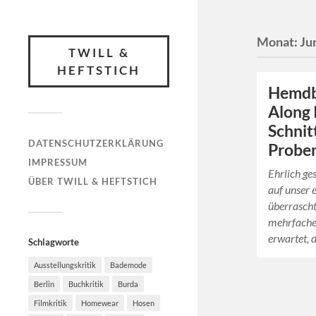
Monat:
Ju
TWILL &
HEFTSTICH
Hemdb
Along I
Schnit
DATENSCHUTZERKLÄRUNG
Probe
IMPRESSUM
Ehrlich ge
ÜBER TWILL & HEFTSTICH
auf unser 
überrascht
mehrfacher
erwartet, 
Schlagworte
Ausstellungskritik
Bademode
Berlin
Buchkritik
Burda
Filmkritik
Homewear
Hosen