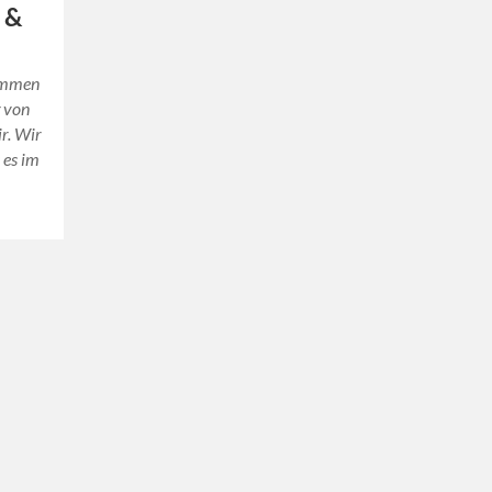
t &
kommen
 von
r. Wir
 es im