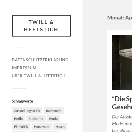
Monat:
Ap
TWILL &
HEFTSTICH
DATENSCHUTZERKLÄRUNG
IMPRESSUM
ÜBER TWILL & HEFTSTICH
“Die S
Schlagworte
Geseh
Ausstellungskritik
Bademode
Der Ausste
Berlin
Buchkritik
Burda
Mode, mag 
Filmkritik
Homewear
Hosen
bezieht si