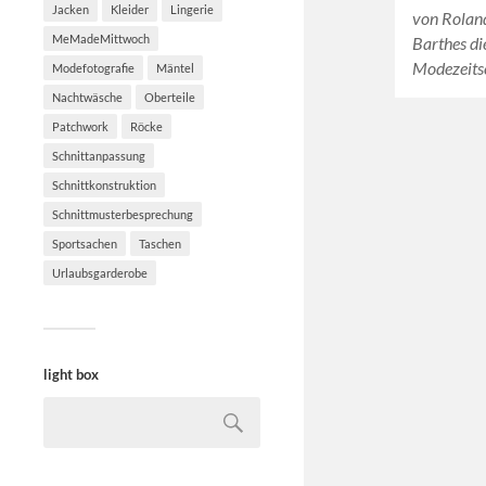
Jacken
Kleider
Lingerie
von Roland
MeMadeMittwoch
Barthes di
Modezeits
Modefotografie
Mäntel
Nachtwäsche
Oberteile
Patchwork
Röcke
Schnittanpassung
Schnittkonstruktion
Schnittmusterbesprechung
Sportsachen
Taschen
Urlaubsgarderobe
light box