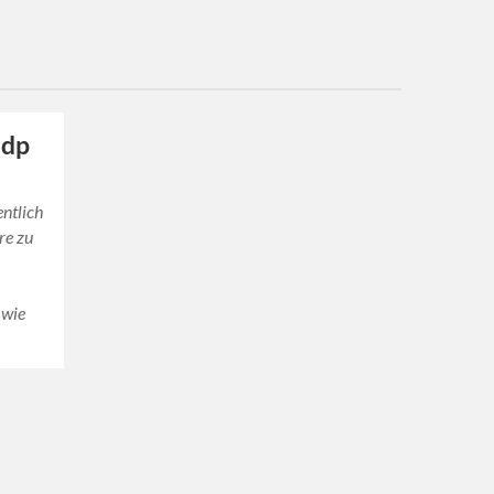
 dp
entlich
re zu
 wie