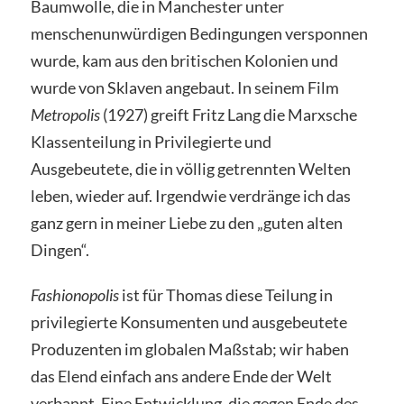
Baumwolle, die in Manchester unter
menschenunwürdigen Bedingungen versponnen
wurde, kam aus den britischen Kolonien und
wurde von Sklaven angebaut. In seinem Film
Metropolis
(1927) greift Fritz Lang die Marxsche
Klassenteilung in Privilegierte und
Ausgebeutete, die in völlig getrennten Welten
leben, wieder auf. Irgendwie verdränge ich das
ganz gern in meiner Liebe zu den „guten alten
Dingen“.
Fashionopolis
ist für Thomas diese Teilung in
privilegierte Konsumenten und ausgebeutete
Produzenten im globalen Maßstab; wir haben
das Elend einfach ans andere Ende der Welt
verbannt. Eine Entwicklung, die gegen Ende des