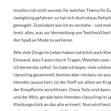
Insofern ich nicht wusste, für welches Thema Ihr Eu
zweigleisig gefahren; so hat sich doch etwas Refas
gemogelt. Zumindest wie ich es verstehe – und mein
breit: alles, was zur Vermeidung von Textilmüll bei
den Spaß an Mode zu verlieren.
Wie viele Dinge im Leben haben natürlich auch Klei
Einwand, dass Fasern durch Tragen, Waschen usw. ve
Ich kenne das selbst. So habe ich bspw. viele sch
Upcycling gesammelt, komme aber nie dazu sie aus
Hemden aussortiert, ist der Stoff vor allem am Kr
der Knopfleiste zerschlissen. Diese Teile sind dan
und der Witz, gerade beim Hemden-Upcycling ist ja
Kleidungsstück an das alte erinnert. Nun wird heu