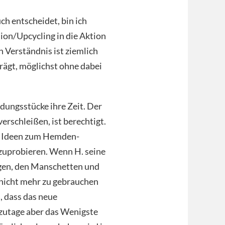
ch entscheidet, bin ich
hion/Upcycling in die Aktion
 Verständnis ist ziemlich
trägt, möglichst ohne dabei
dungsstücke ihre Zeit. Der
rschleißen, ist berechtigt.
öne Ideen zum Hemden-
zuprobieren. Wenn H. seine
agen, den Manschetten und
n nicht mehr zu gebrauchen
, dass das neue
tzutage aber das Wenigste