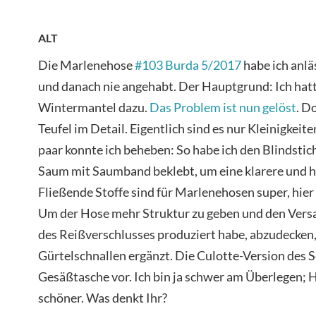
ALT
Die Marlenehose
#103 Burda 5/2017
habe ich anl
und danach nie angehabt. Der Hauptgrund: Ich hat
Wintermantel dazu.
Das Problem ist nun gelöst
. D
Teufel im Detail. Eigentlich sind es nur Kleinigkeite
paar konnte ich beheben: So habe ich den Blindstic
Saum mit Saumband beklebt, um eine klarere und hä
Fließende Stoffe sind für Marlenehosen super, hier i
Um der Hose mehr Struktur zu geben und den Versa
des Reißverschlusses produziert habe, abzudecken,
Gürtelschnallen ergänzt. Die Culotte-Version des 
Gesäßtasche vor. Ich bin ja schwer am Überlegen; H
schöner. Was denkt Ihr?