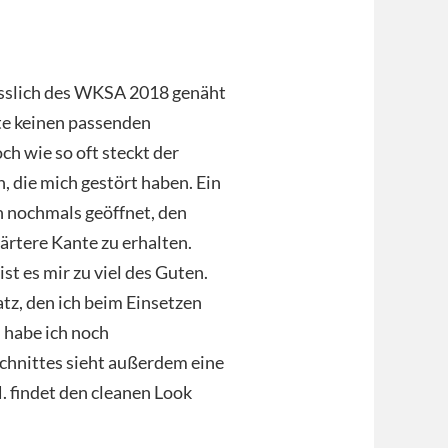
ässlich des WKSA 2018 genäht
te keinen passenden
och wie so oft steckt der
n, die mich gestört haben. Ein
h nochmals geöffnet, den
rtere Kante zu erhalten.
st es mir zu viel des Guten.
tz, den ich beim Einsetzen
 habe ich noch
Schnittes sieht außerdem eine
. findet den cleanen Look