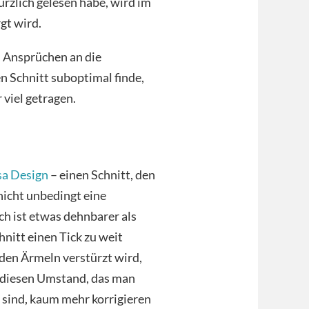
ürzlich gelesen habe, wird im
gt wird.
 Ansprüchen an die
n Schnitt suboptimal finde,
 viel getragen.
sa Design
– einen Schnitt, den
nicht unbedingt eine
h ist etwas dehnbarer als
nitt einen Tick zu weit
 den Ärmeln verstürzt wird,
r diesen Umstand, das man
 sind, kaum mehr korrigieren