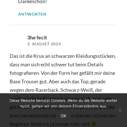
Dankeschön!
ANTWORTEN
3he fecit
3. AUGUST 2023
Das ist die Krux an schwarzen Kleidungsstücken,
dass man sich echt schwer tut beim Details
fotografieren. Von der Form her gefällt mir deine
Base Trouser gut. Aber auch das Top, gerade
wegen dem Racerback. Schwarz-Weiß, der
größtmögliche Kontrast, den mag ich auch sehr
Diese Website benutzt Cookies. Wenn du die Website weiter
gerne. Bei dir passt sogar Hintergrund und Deko
nutzt, gehen wir von deinem Einverständnis aus.
zum Gesamteindruck. Deinen kleinen schwarzen
OK
Begleiter finde ich ja immer sehr nett