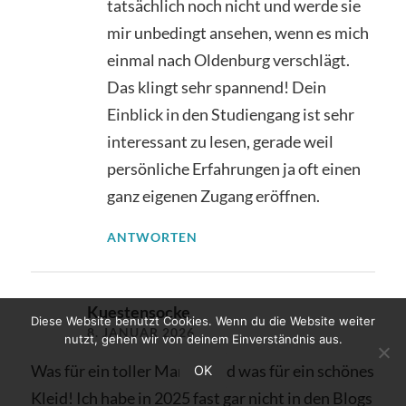
tatsächlich noch nicht und werde sie
mir unbedingt ansehen, wenn es mich
einmal nach Oldenburg verschlägt.
Das klingt sehr spannend! Dein
Einblick in den Studiengang ist sehr
interessant zu lesen, gerade weil
persönliche Erfahrungen ja oft einen
ganz eigenen Zugang eröffnen.
ANTWORTEN
Kuestensocke
Diese Website benutzt Cookies. Wenn du die Website weiter
8. JANUAR 2026
nutzt, gehen wir von deinem Einverständnis aus.
Was für ein toller Mantel und was für ein schönes
OK
Kleid! Ich habe in 2025 fast gar nicht in den Blogs