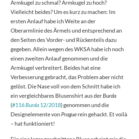
Armkugel zu schmal? Armkugel zu hoch?
Vielleicht beides? Um es kurz zu machen: Im
ersten Anlauf habe ich Weite an der
Oberarmlinie des Ärmels und entsprechend an
den Seiten des Vorder- und Rückenteils dazu
gegeben. Allein wegen des WKSA habe ich noch
einen zweiten Anlauf genommen und die
Armkugel verbreitert. Beides hat eine
Verbesserung gebracht, das Problem aber nicht
gelöst. Die Nase voll von dem Schnitt habe ich
ein vergleichbares Blusenshirt aus der
Burda
(
#116
Burda
12/2018
) genommen und die
Designelemente von
Prague
rein gehackt. Et voilà
– hat funktioniert!
Für eine leger geschnittene Bluse scheint mir die