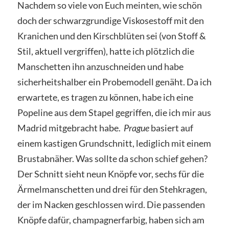
Nachdem so viele von Euch meinten, wie schön
doch der schwarzgrundige Viskosestoff mit den
Kranichen und den Kirschblüten sei (von Stoff &
Stil, aktuell vergriffen), hatte ich plötzlich die
Manschetten ihn anzuschneiden und habe
sicherheitshalber ein Probemodell genäht. Da ich
erwartete, es tragen zu können, habe ich eine
Popeline aus dem Stapel gegriffen, die ich mir aus
Madrid mitgebracht habe.
Prague
basiert auf
einem kastigen Grundschnitt, lediglich mit einem
Brustabnäher. Was sollte da schon schief gehen?
Der Schnitt sieht neun Knöpfe vor, sechs für die
Ärmelmanschetten und drei für den Stehkragen,
der im Nacken geschlossen wird. Die passenden
Knöpfe dafür, champagnerfarbig, haben sich am