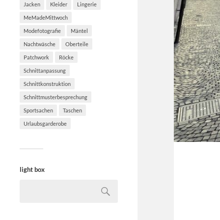
Jacken
Kleider
Lingerie
MeMadeMittwoch
Modefotografie
Mäntel
Nachtwäsche
Oberteile
Patchwork
Röcke
Schnittanpassung
Schnittkonstruktion
Schnittmusterbesprechung
Sportsachen
Taschen
Urlaubsgarderobe
light box