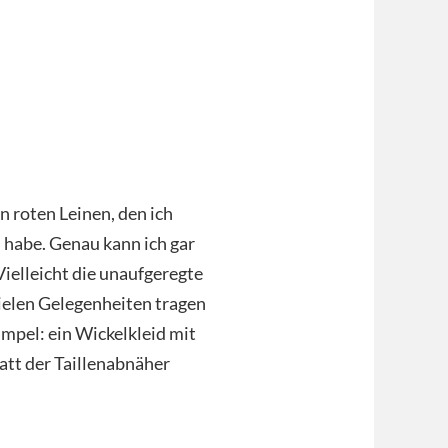
 roten Leinen, den ich
 habe. Genau kann ich gar
Vielleicht die unaufgeregte
vielen Gelegenheiten tragen
simpel: ein Wickelkleid mit
att der Taillenabnäher