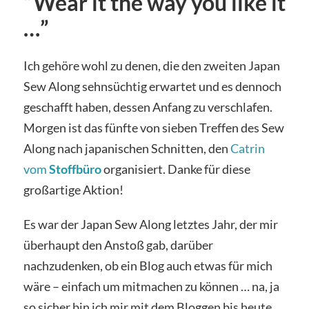
“Wear it the way you like it
…”
Ich gehöre wohl zu denen, die den zweiten Japan
Sew Along sehnsüchtig erwartet und es dennoch
geschafft haben, dessen Anfang zu verschlafen.
Morgen ist das fünfte von sieben Treffen des Sew
Along nach japanischen Schnitten, den
Catrin
vom
Stoffbüro
organisiert. Danke für diese
großartige Aktion!
Es war der Japan Sew Along letztes Jahr, der mir
überhaupt den Anstoß gab, darüber
nachzudenken, ob ein Blog auch etwas für mich
wäre – einfach um mitmachen zu können … na, ja
so sicher bin ich mir mit dem Bloggen bis heute