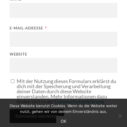
E-MAIL-ADRESSE
*
WEBSITE
Mit der Nutzung dieses Formulars erklärst du
dich mit der Speicherung und Verarbeitung
deiner Daten durch diese Website
einverstanden. Mehr Informationen dazu
finden sich in der
Datenschutzerklärung
*
Diese Website benutzt Cookies. Wenn du die Website weiter
nutzt, gehen wir von deinem Einverständnis aus.
OK